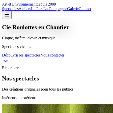
Art et Environnement
depuis 2009
Spectacles
Ateliers
Le Parc
La Compagnie
Galerie
Contact
Cie Roulottes en Chantier
Cirque, théâtre, clown et musique.
Spectacles vivants
Découvrir les spectacles
Nous contacter
Répertoire
Nos spectacles
Des créations originales pour tous les publics.
Intérieur ou extérieur.